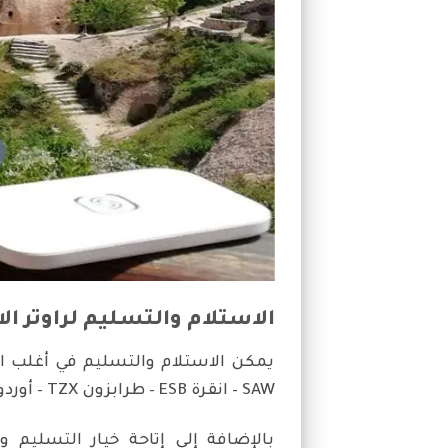
الاستلام والتسليم لراوتر الا
SAW – انقرة ESB – طرابزون TZX – أوردو OGU – أنطاليا AYT – بودروم BJV – دالمان DLM – أزمير ADB.
بالإضافة إلى إتاحة خيار التسليم