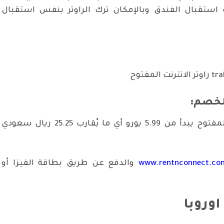
قبال الفندق وبالإمكان ترك الراوتر بنفس استقبال
لخصم:
سعر التأجير اليومي لراوتر الإنترنت المفتوح يبدأ من 5.99 يورو أي ما يُقارب 25.25 ريال سعودي
www.rentnconnect.co
والدفع عن طريق بطاقة الفيزا أو
وروبا