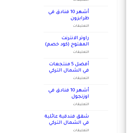
طرابزون
نصائح
مغلقة
اجار
أشهر 10 فنادق في
سيارة
طرابزون
في
على
التعليقات
طرابزون
أشهر
مغلقة
10
راوتر الانترنت
فنادق
المفتوح (كود خصم)
في
على
التعليقات
طرابزون
راوتر
مغلقة
الانترنت
أفضل 5 منتجعات
المفتوح
في الشمال التركي
(كود
على
التعليقات
خصم)
أفضل
مغلقة
5
أشهر 10 فنادق في
منتجعات
اوزنجول
في
على
التعليقات
الشمال
أشهر
التركي
10
شقق فندقية عائلية
مغلقة
فنادق
في الشمال التركي
في
على
التعليقات
اوزنجول