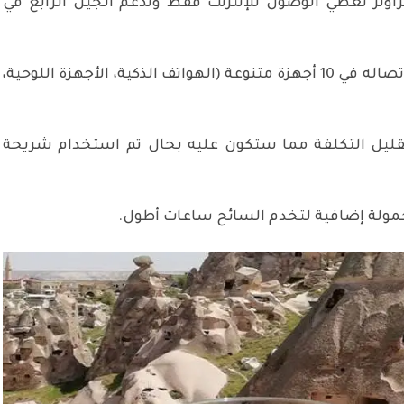
 في الراوتر تعطي الوصول للإنترنت فقط وتدعم الجيل الرابع في
الراوتر مجهّز بشبكة واي فاي ليقبل اتصاله في 10 أجهزة متنوعة (الهواتف الذكية، الأجهزة اللوحية،
تقليل التكلفة مما ستكون عليه بحال تم استخدام شريحة
محمولة إضافية لتخدم السائح ساعات أطول.