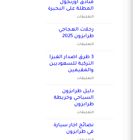
في
فنادق اوزنجول
طرابزون
المطلة على البحيرة
حجز
على
التعليقات
سيارة
فنادق
مع
اوزنجول
رحلات العجاجي
سائق
المطلة
طرابزون 2025
في
على
طرابزون
على
التعليقات
البحيرة
مغلقة
رحلات
مغلقة
العجاجي
3 طرق اصدار الفيزا
طرابزون
التركية للسعوديين
2025
والمقيمين
مغلقة
على
التعليقات
3
طرق
دليل طرابزون
اصدار
السياحي وخريطة
الفيزا
طرابزون
التركية
على
التعليقات
للسعوديين
دليل
والمقيمين
طرابزون
نصائح اجار سيارة
مغلقة
السياحي
في طرابزون
وخريطة
على
التعليقات