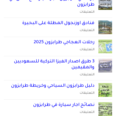
وجدة
المباشرة
طرابزون
والقصيم
ورحلات
على
التعليقات
والمدينة
ريزا
جولة
2026
المباشرة
في
فنادق اوزنجول المطلة على البحيرة
مغلقة
مغلقة
طرابزون
على
التعليقات
حجز
فنادق
سيارة
اوزنجول
رحلات العجاجي طرابزون 2025
مع
المطلة
على
التعليقات
سائق
على
رحلات
في
البحيرة
العجاجي
طرابزون
3 طرق اصدار الفيزا التركية للسعوديين
مغلقة
طرابزون
مغلقة
والمقيمين
2025
على
التعليقات
مغلقة
3
طرق
دليل طرابزون السياحي وخريطة طرابزون
اصدار
على
التعليقات
الفيزا
دليل
التركية
طرابزون
نصائح اجار سيارة في طرابزون
للسعوديين
السياحي
على
التعليقات
والمقيمين
وخريطة