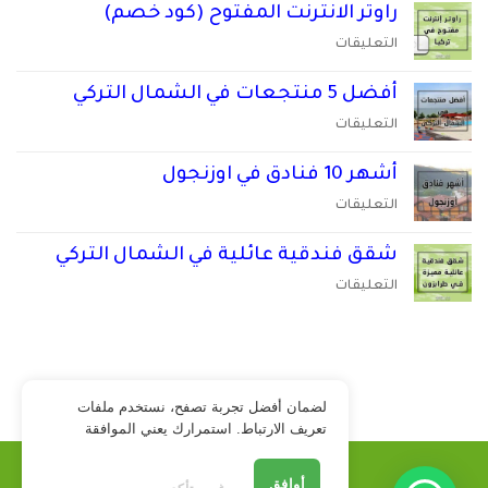
10
راوتر الانترنت المفتوح (كود خصم)
مغلقة
فنادق
على
التعليقات
في
راوتر
طرابزون
الانترنت
أفضل 5 منتجعات في الشمال التركي
مغلقة
المفتوح
على
التعليقات
(كود
أفضل
خصم)
5
أشهر 10 فنادق في اوزنجول
مغلقة
منتجعات
على
التعليقات
في
أشهر
الشمال
10
شقق فندقية عائلية في الشمال التركي
التركي
فنادق
مغلقة
على
التعليقات
في
شقق
اوزنجول
فندقية
مغلقة
عائلية
أوزنجول الطقس الآن
في
الشمال
لضمان أفضل تجربة تصفح، نستخدم ملفات
التركي
تعريف الارتباط. استمرارك يعني الموافقة
مغلقة
سياسة الخصوصية
أوافق