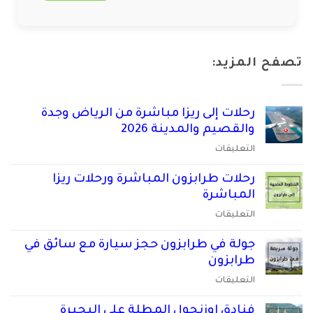
تصفح المزيد:
رحلات إلى ريزا مباشرة من الرياض وجدة
والقصيم والمدينة 2026
على
التعليقات
رحلات
إلى
رحلات طرابزون المباشرة ورحلات ريزا
ريزا
المباشرة
مباشرة
على
التعليقات
من
رحلات
الرياض
طرابزون
جولة في طرابزون حجز سيارة مع سائق في
وجدة
المباشرة
طرابزون
والقصيم
ورحلات
على
التعليقات
والمدينة
ريزا
جولة
2026
المباشرة
في
فنادق اوزنجول المطلة على البحيرة
مغلقة