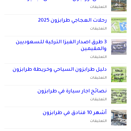
مغلقة
طرابزون
على
التعليقات
حجز
فنادق
سيارة
اوزنجول
رحلات العجاجي طرابزون 2025
مع
المطلة
على
التعليقات
سائق
على
رحلات
في
البحيرة
العجاجي
طرابزون
3 طرق اصدار الفيزا التركية للسعوديين
مغلقة
طرابزون
مغلقة
والمقيمين
2025
على
التعليقات
مغلقة
3
طرق
دليل طرابزون السياحي وخريطة طرابزون
اصدار
على
التعليقات
الفيزا
دليل
التركية
طرابزون
نصائح اجار سيارة في طرابزون
للسعوديين
السياحي
على
التعليقات
والمقيمين
وخريطة
نصائح
مغلقة
طرابزون
اجار
أشهر 10 فنادق في طرابزون
مغلقة
سيارة
على
التعليقات
في
أشهر
طرابزون