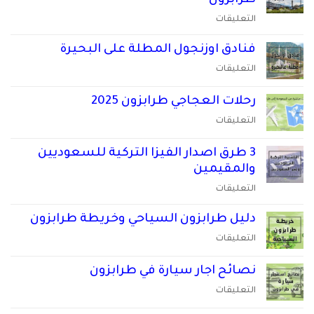
طرابزون
والقصيم
ورحلات
على
التعليقات
والمدينة
ريزا
جولة
2026
المباشرة
في
فنادق اوزنجول المطلة على البحيرة
مغلقة
مغلقة
طرابزون
على
التعليقات
حجز
فنادق
سيارة
اوزنجول
رحلات العجاجي طرابزون 2025
مع
المطلة
على
التعليقات
سائق
على
رحلات
في
البحيرة
العجاجي
طرابزون
3 طرق اصدار الفيزا التركية للسعوديين
مغلقة
طرابزون
مغلقة
والمقيمين
2025
على
التعليقات
مغلقة
3
طرق
دليل طرابزون السياحي وخريطة طرابزون
اصدار
على
التعليقات
الفيزا
دليل
التركية
طرابزون
نصائح اجار سيارة في طرابزون
للسعوديين
السياحي
على
التعليقات
والمقيمين
وخريطة
نصائح
مغلقة
طرابزون