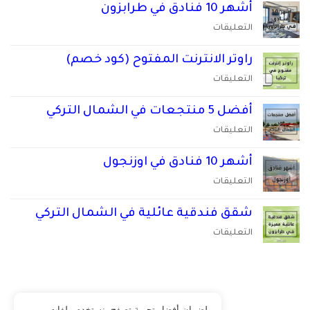
اجار
أشهر 10 فنادق في طرابزون
مغلقة
سيارة
على
التعليقات
في
أشهر
طرابزون
10
راوتر الانترنت المفتوح (كود خصم)
مغلقة
فنادق
على
التعليقات
في
راوتر
طرابزون
الانترنت
أفضل 5 منتجعات في الشمال التركي
مغلقة
المفتوح
على
التعليقات
(كود
أفضل
خصم)
5
أشهر 10 فنادق في اوزنجول
مغلقة
منتجعات
على
التعليقات
في
أشهر
الشمال
10
شقق فندقية عائلية في الشمال التركي
التركي
فنادق
مغلقة
على
التعليقات
في
شقق
اوزنجول
فندقية
مغلقة
عائلية
أوزنجول الطقس الآن
في
الشمال
لضمان أفضل تجربة تصفح، نستخدم ملفات